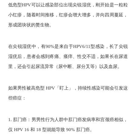
低危型HPV可以让感染部位出现尖锐湿疣，刚开始是一粒粒
小红疹，随着时间推移，红疹会增大增多，并向四周蔓延，
形成团块状的赘生物。
在尖锐湿疣中，有90%是来自于HPV6/11型感染，长了尖锐
湿疣后，患者会感到疼痛、瘙痒、性交不适，如果长在尿道
里，还会引起尿流异常（尿中断、尿分叉等）以及血尿。
如果男性被高危型 HPV「盯上」，持续性感染可能会引发这
些癌症：
1. 肛门癌：男男性行为人群中肛门癌发病率和宫颈癌相似，
仅 HPV 16 和 18 型就能导致 90% 肛门癌。