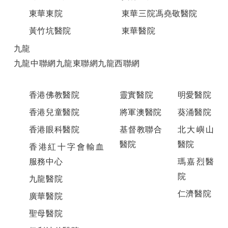
東華東院
東華三院馮堯敬醫院
黃竹坑醫院
東華醫院
九龍
九龍中聯網九龍東聯網九龍西聯網
香港佛教醫院
靈實醫院
明愛醫院
香港兒童醫院
將軍澳醫院
葵涌醫院
香港眼科醫院
基督教聯合
北大嶼山
醫院
醫院
香港紅十字會輸血
服務中心
瑪嘉烈醫
院
九龍醫院
仁濟醫院
廣華醫院
聖母醫院