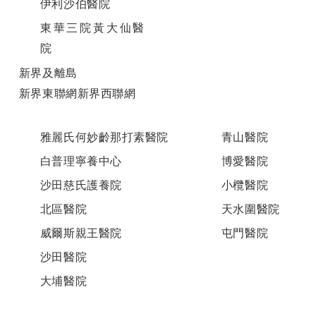
伊利沙伯醫院
東華三院黃大仙醫
院
新界及離島
新界東聯網新界西聯網
雅麗氏何妙齡那打素醫院
青山醫院
白普理寧養中心
博愛醫院
沙田慈氏護養院
小欖醫院
北區醫院
天水圍醫院
威爾斯親王醫院
屯門醫院
沙田醫院
大埔醫院