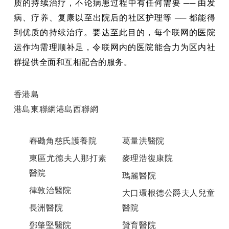
质的持续治疗，不论病患过程中有任何需要 ── 由发
病、疗养、复康以至出院后的社区护理等 ── 都能得
到优质的持续治疗。要达至此目的，每个联网的医院
运作均需理顺补足，令联网内的医院能合力为区内社
群提供全面和互相配合的服务。
香港島
港島東聯網港島西聯網
舂磡角慈氏護養院
葛量洪醫院
東區尤德夫人那打素
麥理浩復康院
醫院
瑪麗醫院
律敦治醫院
大口環根德公爵夫人兒童
長洲醫院
醫院
鄧肇堅醫院
贊育醫院