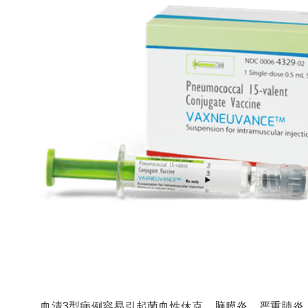
血清3型病例容易引起菌血性休克、脑膜炎、严重肺炎