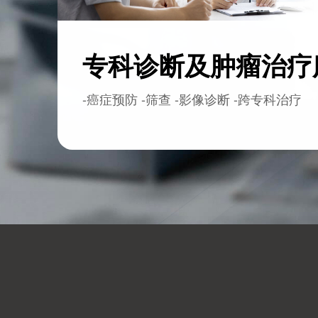
专科诊断及肿瘤治疗
-癌症预防 -筛查 -影像诊断 -跨专科治疗